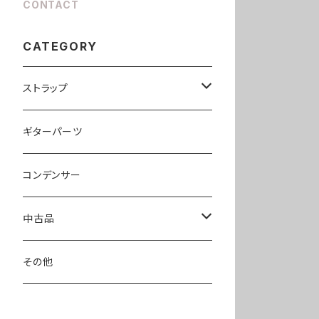
CONTACT
CATEGORY
ストラップ
llama40
ギターパーツ
pony40
コンデンサー
hobbit40
中古品
エフェクター
その他
ピックアップ