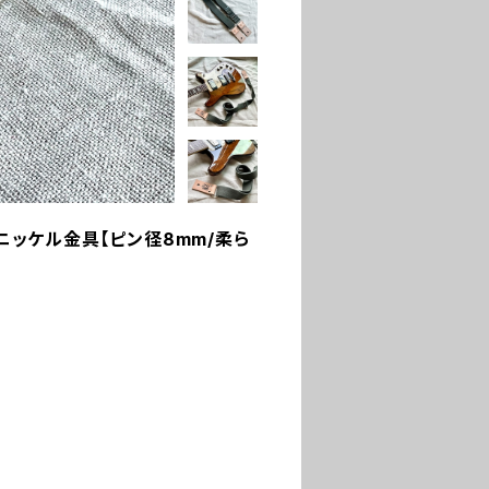
＊ニッケル金具【ピン径8mm/柔ら
】