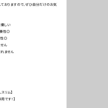
しておりますので、ぜひ自分だけのお気
に優しい
演奏性◎
久性◎
ません
壊れません
。
しスリム】
専用です！】