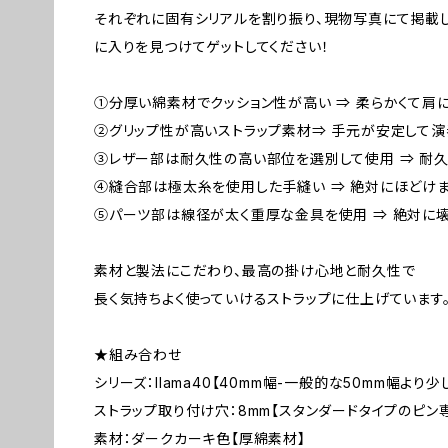
それぞれに固有シリアルを割り振り、現物写真にて掲載
に入りを見つけてゲットしてください！
①分厚い綿素材でクッション性が高い ⇒ 柔らかくて肩
②グリップ性が高いストラップ素材⇒ 手元が安定して
③レザー部は耐久性の高い部位を選別して使用 ⇒ 耐
④縫合部は極太糸を使用した手縫い ⇒ 絶対にほどけ
⑤パーツ部は線径が太く重厚な金具を使用 ⇒ 絶対に
素材と製法にこだわり、最高の掛け心地と耐久性で
長く気持ちよく使っていけるストラップに仕上げています
★組み合わせ
シリーズ：llama40【40mm幅-一般的な50mm幅より少
ストラップ取り付け穴：8mm【スタンダードタイプのピン
素材：ダークカーキ色【厚綿素材】