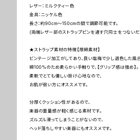
レザー：ミルクティー色
金具：ニッケル色
長さ：約90cm〜150cmの間で調節可能です。
(両端レザー部のストラップピンを通す穴同士をつないだ
★ストラップ素材の特徴【厚綿素材】
ビンテージ加工がしてあり、良い塩梅で少し退色した風合
綿100%のため柔らかい手触りで、【グリップ感は強め】。
柔軟でとても優しい掛け心地なので、
お肌が弱い方にオススメです。
分厚くクッション性があるので、
楽器の重量感が軽く感じる素材です。
ズルズル滑ってしまうことがないので、
ヘッド落ちしやすい楽器にもオススメです。