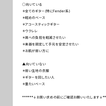
○向いている
＊全てのギター(特にFender系)
＊軽めのベース
＊アコースティックギター
＊ウクレレ
＊肩への負担を軽減させたい
＊楽器を固定して手元を安定させたい
＊お肌が弱い方に
▲向いていない
＊弱い生地の衣服
＊ギターを回したい人
＊重たいベース
******↓お買い求めの前にご確認お願いいたします↓***