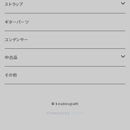
ストラップ
llama40
ギターパーツ
pony40
コンデンサー
hobbit40
中古品
エフェクター
その他
ピックアップ
© kouboupath
ギター・ベース
Powered by