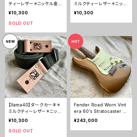
ティーレザー＊ニッケル金具
ミルクティーレザー＊ニッケ
【ピン径8mm/柔らかくて厚
ル金具【ピン径8mm/柔らか
¥10,300
¥10,300
い綿のギターストラップ/ok
くて厚い綿のギターストラッ
mktn1LM】
プ/dkmktn2LM】
SOLD OUT
【llama40】ダークカーキ＊
Fender Road Worn Vint
ミルクティーレザー＊ニッケ
era 60’s Stratocaster 工
ル金具【ピン径8mm/柔らか
房Path <FULL-TUNE> M
¥10,300
¥243,000
くて厚い綿のギターストラッ
OD.【委託中古品】
プ/dkmktn1LM】
SOLD OUT