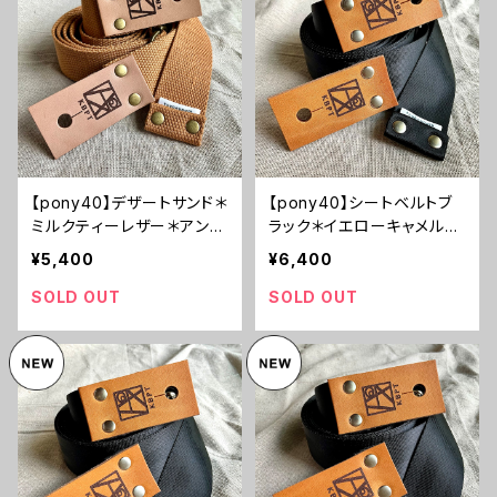
【pony40】デザートサンド＊
【pony40】シートベルトブ
ミルクティーレザー＊アンテ
ラック＊イエローキャメルレ
ィーク金具【ピン径8mm/ポ
ザー＊ニッケル金具【psbyc
¥5,400
¥6,400
リエステル綿素材のギター
mn23】
ストラップ/pdsdmkta1】
SOLD OUT
SOLD OUT