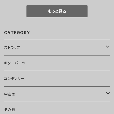
もっと見る
CATEGORY
ストラップ
llama40
ギターパーツ
pony40
コンデンサー
hobbit40
中古品
エフェクター
その他