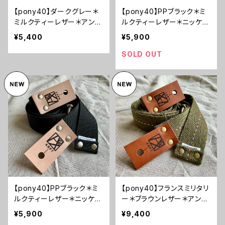
【pony40】ダークグレー＊
【pony40】PPブラック＊ミ
ミルクティーレザー＊アンテ
ルクティーレザー＊ニッケル
ィーク金具【ピン径8mm/ポ
金具【ピン径8mm/ポリプロ
¥5,400
¥5,900
リエステル綿素材のギター
ピレン素材のギターストラッ
ストラップ/pdgmkta3】
プ/pppmktn2】
SOLD OUT
【pony40】PPブラック＊ミ
【pony40】フランスミリタリ
ルクティーレザー＊ニッケル
ー＊ブラウンレザー＊アンテ
金具【ピン径8mm/ポリプロ
ィーク金具【ピン径8mm/フ
¥5,900
¥9,400
ピレン素材のギターストラッ
ランス軍放出素材のギター