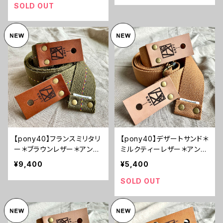
プ/pppmktn1】
ストラップ/pfrmbrna2】
SOLD OUT
【pony40】フランスミリタリ
【pony40】デザートサンド＊
ー＊ブラウンレザー＊アンテ
ミルクティーレザー＊アンテ
ィーク金具【ピン径8mm/フ
ィーク金具【ピン径8mm/ポ
¥9,400
¥5,400
ランス軍放出素材のギター
リエステル綿素材のギター
ストラップ/pfrmbrna1】
ストラップ/pdsdmkta2】
SOLD OUT