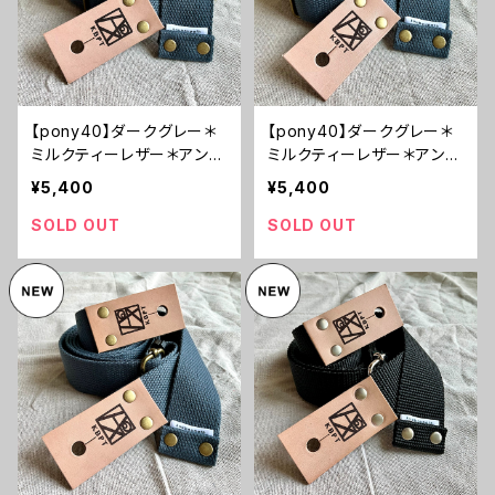
【pony40】ダークグレー＊
【pony40】ダークグレー＊
ミルクティーレザー＊アンテ
ミルクティーレザー＊アンテ
ィーク金具【ピン径8mm/ポ
ィーク金具【ピン径8mm/ポ
¥5,400
¥5,400
リエステル綿素材のギター
リエステル綿素材のギター
ストラップ/pdgmkta5】
ストラップ/pdgmkta4】
SOLD OUT
SOLD OUT