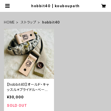
hobbit40 | kouboupath
HOME
ストラップ
hobbit40
【hobbit40】オールド・キャ
ッスル＊ブライドル・ベージ
ュレザー【ピン径8mm/とく
¥30,000
べつなギターストラップ/oc
bdbg1hb】
SOLD OUT