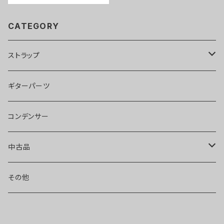
CATEGORY
ストラップ
llama40
ギターパーツ
pony40
コンデンサー
hobbit40
中古品
エフェクター
その他
ピックアップ