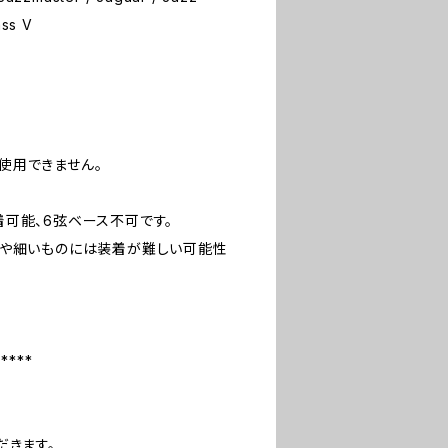
ass V
使用できません。
可能、6弦ベース不可です。
のや細いものには装着が難しい可能性
*****
だきます。