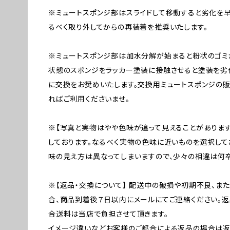
※ミュートスポンジ部はスライドして移動すると劣化を
るべく取り外してからの再装着を推奨いたします。
※ミュートスポンジ部は加水分解が始まると粉状のゴミ
状態のスポンジをラッカー塗装に接触させると塗装を劣
に交換をお奨めいたします。交換用ミュートスポンジの販
ればご利用くださいませ。
※【写真と実物はやや色味が違って見えることがあります
しております。なるべく実物の色味に近いものを選択して
味の見え方は異なってしまいますので、少々の相違は何卒
※【返品・交換について】 配送中の破損や初期不良、ま
合、商品到着後７日以内にメールにてご連絡ください。返
合送料は当店で負担させて頂きます。
イメージ違いなどお客様のご都合による返品の場合は返