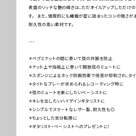
表面のリッチな艶の輝きは、ただオイルアップしただけ
す。 また、強度的にも繊維が密に詰まったコシの強さが
耐久性の高い素材です。
---
＊ペグとナットの間に巻いて弦の共振を防止
＊ナット上や指板上に巻いて開放弦のミュートに
＊スポンジによるネック防振効果で倍音が抑制され、タ
＊タイトなプレーが求められるレコーディング時に
＊弦のミュートを楽にしたいベーシストに
＊キレを出したいハイゲインギタリストに
＊シンプルでスマートなレザー製、耐久性も◎
＊ちょっとした気分転換に
＊ギタリスト・ベーシストへのプレゼントに！