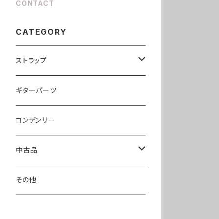
CONTACT
CATEGORY
ストラップ
llama40
ギターパーツ
pony40
コンデンサー
hobbit40
中古品
エフェクター
その他
ピックアップ