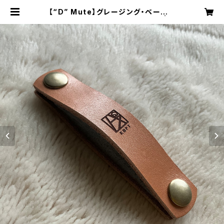
【“D” Mute】グレージング・ベージュ
レザー【ギター用ミュートベルト】 | k
ouboupath