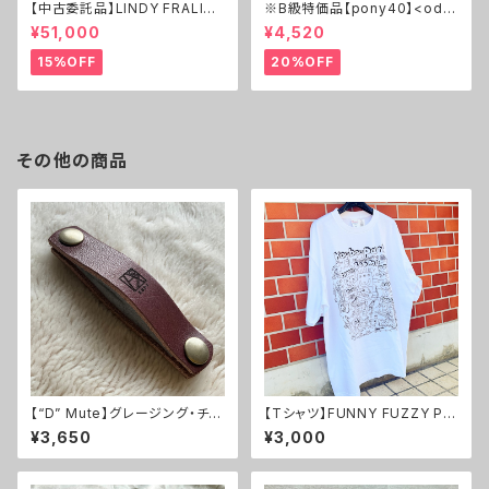
【中古委託品】LINDY FRALIN /
※B級特価品【pony40】<odd
RS Guitarworks特注仕様 Str
>サンドベージュ×エイジド・ベ
¥51,000
¥4,520
atocaster Pickup Set
ージュ＊イエローキャメルレザ
ー＊アンティーク金具【ピン径8
15%OFF
20%OFF
mm/ポリエステル綿素材のギタ
ーストラップ/odd.sdbgabgyc
ma1p】
その他の商品
【“D” Mute】グレージング・チョ
【Tシャツ】FUNNY FUZZY PE
コレザー【ギター用ミュートベル
DALS!!!
¥3,650
¥3,000
ト】