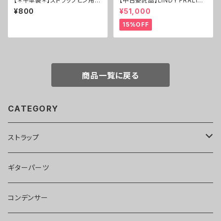
【＊牛革製＊】ストラップピン用レ
【中古委託品】LINDY FRALIN /
ザークッション＊チョコ【4枚セッ
RS Guitarworks特注仕様 Str
¥800
¥51,000
ト】
atocaster Pickup Set
15%OFF
商品一覧に戻る
CATEGORY
ストラップ
llama40
ギターパーツ
pony40
コンデンサー