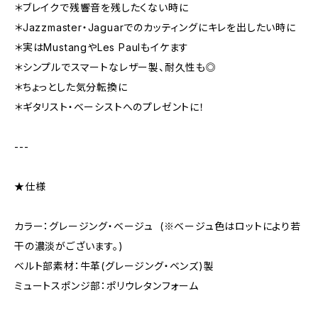
＊ブレイクで残響音を残したくない時に
＊Jazzmaster・Jaguarでのカッティングにキレを出したい時に
＊実はMustangやLes Paulもイケます
＊シンプルでスマートなレザー製、耐久性も◎
＊ちょっとした気分転換に
＊ギタリスト・ベーシストへのプレゼントに！
---
★仕様
カラー：グレージング・ベージュ (※ベージュ色はロットにより若
干の濃淡がございます。)
ベルト部素材：牛革(グレージング・ベンズ)製
ミュートスポンジ部：ポリウレタンフォーム