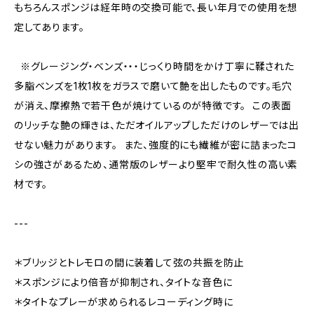
もちろんスポンジは経年時の交換可能で、長い年月での使用を想
定してあります。
※グレージング・ベンズ・・・じっくり時間をかけ丁寧に鞣された
多脂ベンズを1枚1枚をガラスで磨いて艶を出したものです。毛穴
が消え、摩擦熱で若干色が焼けているのが特徴です。 この表面
のリッチな艶の輝きは、ただオイルアップしただけのレザーでは出
せない魅力があります。 また、強度的にも繊維が密に詰まったコ
シの強さがあるため、通常版のレザーより堅牢で耐久性の高い素
材です。
---
＊ブリッジとトレモロの間に装着して弦の共振を防止
＊スポンジにより倍音が抑制され、タイトな音色に
＊タイトなプレーが求められるレコーディング時に