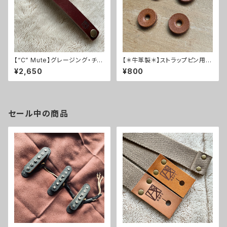
【“C” Mute】グレージング・チョ
【＊牛革製＊】ストラップピン用レ
コレザー【ギター・ベース兼用ミ
ザークッション＊ブラウン【4枚セ
¥2,650
¥800
ュート】
ット】
セール中の商品