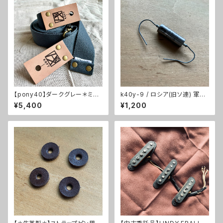
【pony40】ダークグレー＊ミル
k40y-9 / ロシア(旧ソ連) 軍用
クティーレザー＊アンティーク金
コンデンサ 1個【0.01μF/200V/
¥5,400
¥1,200
具【ピン径8mm/ポリエステル綿
PIO ペーパーインオイル/旧ソ
素材のギターストラップ/pdgm
連/80年代】
kta3】