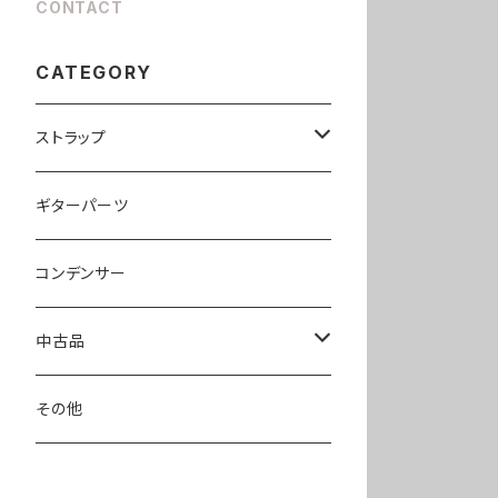
CONTACT
CATEGORY
ストラップ
llama40
ギターパーツ
pony40
コンデンサー
hobbit40
中古品
エフェクター
その他
ピックアップ