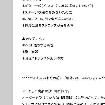
＊ギター全般(どちらかといえば軽めのものに○)
＊ステージ衣装を傷めないために
＊お気に入りの服を傷めないために
＊適度に滑るストラップが好みの方
▲向いていない
＊ヘッド落ちする楽器
＊重い楽器
＊滑るストラップが苦手の方
******↓お買い求めの前にご確認お願いいたします↓***
※こちらの商品は【即納品】です。
オーダーを受けてから【約1週間以内】に発送させていた
5日以内に発送できる場合は、納期予定のメールを省略