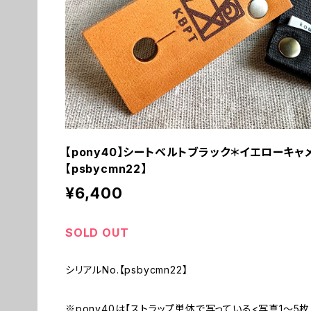
【pony40】シートベルトブラック＊イエローキ
【psbycmn22】
¥6,400
SOLD OUT
シリアルNo.【psbycmn22】
※pony40は【ストラップ単体で写っている<写真1〜