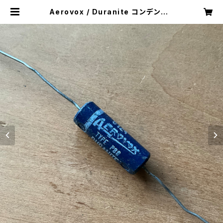
Aerovox / Duranite コンデンサ 1
個【0.01μF/400V/フィルムコンデン
サ/60年代ビンテージ】 | kouboup
ath