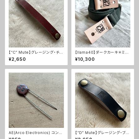
【“C” Mute】グレージング・チョ
【llama40】ダークカーキ＊ミル
コレザー【ギター・ベース兼用ミ
クティーレザー＊ニッケル金具
¥2,650
¥10,300
ュート】
【ピン径8mm/柔らかくて厚い綿
のギターストラップ/dkmktn2L
M】
AE(Arco Electronics) コンデ
【“D” Mute】グレージング・ブラ
ンサ 1個【0.01uF/100V以下/セ
ックレザー【ギター用ミュートベ