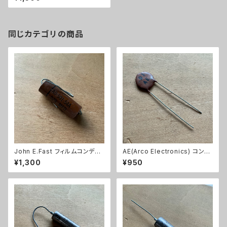
コンデンサ/60年代ビンテージ】
同じカテゴリの商品
John E.Fast フィルムコンデン
AE(Arco Electronics) コンデ
サ 1個【0.029μF/200V/フィル
ンサ 1個【0.01uF/100V以下/セ
¥1,300
¥950
ムコンデンサ/60年代ビンテー
ラミックコンデンサ/60年代ビン
ジ】
テージ】