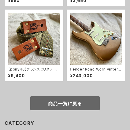
¥950
¥3,650
ラミックコンデンサ/60年代ビン
ルト】
テージ】
【pony40】フランスミリタリー＊
Fender Road Worn Vintera
ブラウンレザー＊アンティーク金
60’s Stratocaster 工房Path
¥9,400
¥243,000
具【ピン径8mm/フランス軍放出
<FULL-TUNE> MOD.【委託中
素材のギターストラップ/pfrmbr
古品】
na1】
商品一覧に戻る
CATEGORY