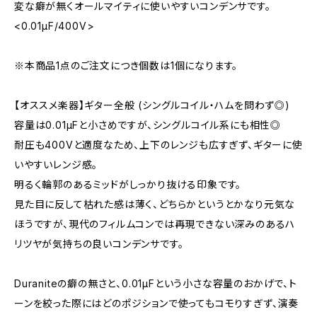
変な癖が無くオールマイティに使いやすいコンデンサです。
<0.01μF/400V>
※本商品1点のご注文につき個数は1個になります。
【オススメ楽器】ギター全般 (シングルコイル・ハムを問わず◎)
容量は0.01μFと小さめですが、シングルコイル系にも相性◎
耐圧も400Vと適度なため、上下のレンジも広すぎず、ギターに使
いやすいレンジ感。
明るく輪郭のあるミッドがしっかり抜ける印象です。
見た目に反して枯れた感は薄く、どちらかというとかなり元気な
ほうですが、現代のフィルムコンでは再現できない深みのあるハ
リツヤが気持ちの良いコンデンサです。
Duraniteの癖の無さと、0.01μFという小さな容量のおかげで、ト
ーンを絞った際にはどのポジションで使ってもコモりすぎず、演奏