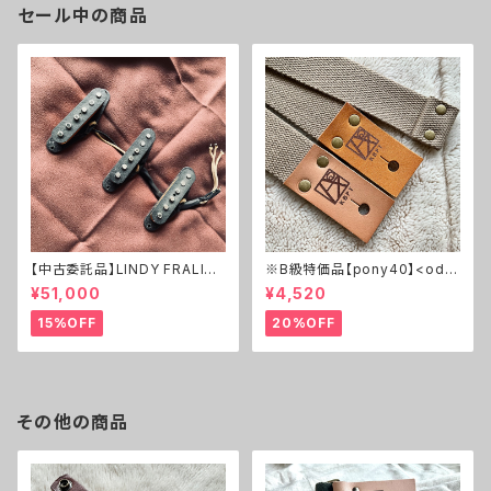
セール中の商品
【中古委託品】LINDY FRALIN /
※B級特価品【pony40】<odd
RS Guitarworks特注仕様 Str
>サンドベージュ×エイジド・ベ
¥51,000
¥4,520
atocaster Pickup Set
ージュ＊イエローキャメルレザ
ー＊アンティーク金具【ピン径8
15%OFF
20%OFF
mm/ポリエステル綿素材のギタ
ーストラップ/odd.sdbgabgyc
ma1p】
その他の商品