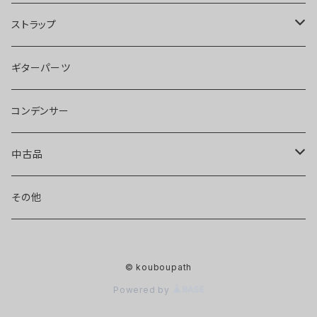
ストラップ
llama40
ギターパーツ
pony40
コンデンサー
hobbit40
中古品
エフェクター
その他
ピックアップ
© kouboupath
ギター・ベース
Powered by